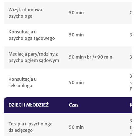
Wizyta domowa
50 min
Od
psychologa
Konsultacja u
50 min
32
psychologa sądowego
Mediacja pary/rodziny z
50 min<br />90 min
32
psychologiem sądowym
30
Konsultacja u
50 min
sp
seksuologa
PL
DZIECI I MŁODZIEŻ
Czas
Kw
30
Terapia u psychologa
50 min
sp
dziecięcego
- 