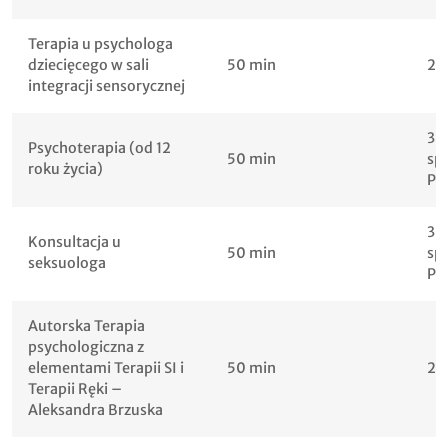
Terapia u psychologa
dziecięcego w sali
50 min
25
integracji sensorycznej
30
Psychoterapia (od 12
50 min
sp
roku życia)
PL
30
Konsultacja u
50 min
sp
seksuologa
PL
Autorska Terapia
psychologiczna z
elementami Terapii SI i
50 min
25
Terapii Ręki –
Aleksandra Brzuska