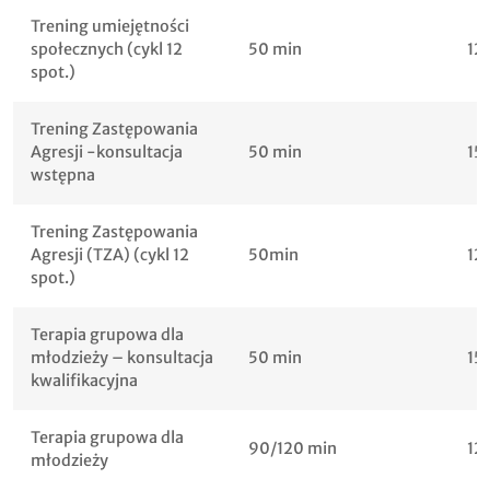
Trening umiejętności
społecznych (cykl 12
50 min
12
spot.)
Trening Zastępowania
Agresji -konsultacja
50 min
15
wstępna
Trening Zastępowania
Agresji (TZA) (cykl 12
50min
12
spot.)
Terapia grupowa dla
młodzieży – konsultacja
50 min
15
kwalifikacyjna
Terapia grupowa dla
90/120 min
12
młodzieży