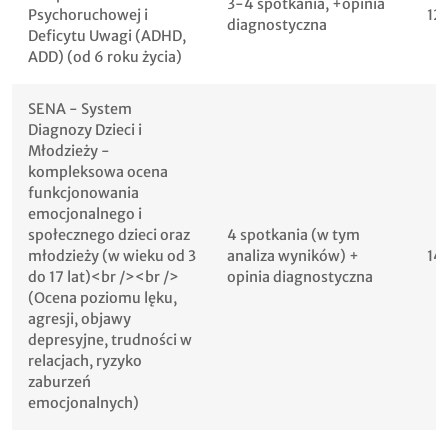
3-4 spotkania, +opinia
Psychoruchowej i
12
diagnostyczna
Deficytu Uwagi (ADHD,
ADD) (od 6 roku życia)
SENA - System
Diagnozy Dzieci i
Młodzieży -
kompleksowa ocena
funkcjonowania
emocjonalnego i
społecznego dzieci oraz
4 spotkania (w tym
młodzieży (w wieku od 3
analiza wyników) +
14
do 17 lat)<br /><br />
opinia diagnostyczna
(Ocena poziomu lęku,
agresji, objawy
depresyjne, trudności w
relacjach, ryzyko
zaburzeń
emocjonalnych)