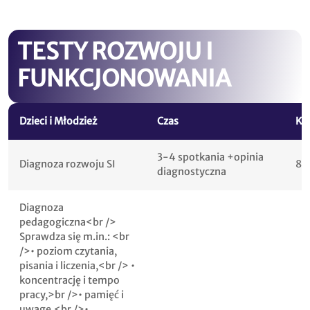
TESTY ROZWOJU I
FUNKCJONOWANIA
Dzieci i Młodzież
Czas
Kw
3-4 spotkania +opinia
Diagnoza rozwoju SI
80
diagnostyczna
Diagnoza
pedagogiczna<br />
Sprawdza się m.in.: <br
/>• poziom czytania,
pisania i liczenia,<br /> •
koncentrację i tempo
pracy,>br />• pamięć i
uwagę,<br />•