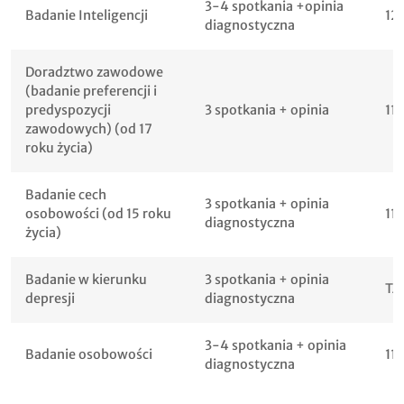
3-4 spotkania +opinia
Badanie Inteligencji
12
diagnostyczna
Doradztwo zawodowe
(badanie preferencji i
predyspozycji
3 spotkania + opinia
11
zawodowych) (od 17
roku życia)
Badanie cech
3 spotkania + opinia
osobowości (od 15 roku
11
diagnostyczna
życia)
Badanie w kierunku
3 spotkania + opinia
TA
depresji
diagnostyczna
3-4 spotkania + opinia
Badanie osobowości
11
diagnostyczna