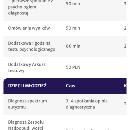
- pierwsze spotkanie z
50 min
30
psychologiem
diagnostą
Omówienie wyników
50 min
25
Dodatkowa 1 godzina
60 min
20
testu psychologicznego
Dodatkowy Arkusz
50 PLN
testowy
DZIECI I MŁODZIEŻ
Czas
Kw
Diagnoza spektrum
3-4 spotkania opinia
20
autyzmu
diagnostyczna
Diagnoza Zespołu
Nadpobudliwości