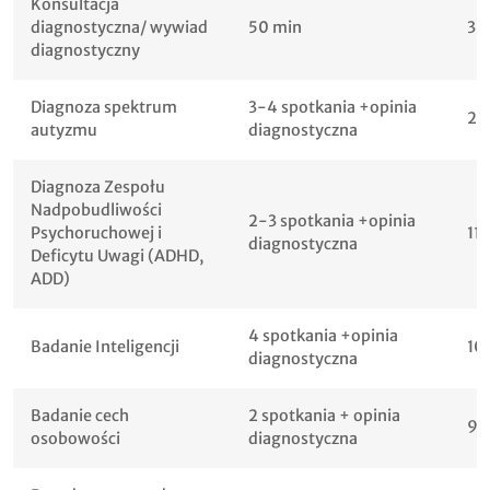
Konsultacja
diagnostyczna/ wywiad
50 min
30
diagnostyczny
Diagnoza spektrum
3-4 spotkania +opinia
22
autyzmu
diagnostyczna
Diagnoza Zespołu
Nadpobudliwości
2-3 spotkania +opinia
Psychoruchowej i
11
diagnostyczna
Deficytu Uwagi (ADHD,
ADD)
4 spotkania +opinia
Badanie Inteligencji
10
diagnostyczna
Badanie cech
2 spotkania + opinia
90
osobowości
diagnostyczna