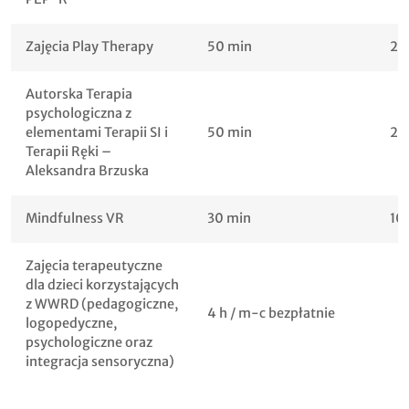
Zajęcia Play Therapy
50 min
20
Autorska Terapia
psychologiczna z
elementami Terapii SI i
50 min
25
Terapii Ręki –
Aleksandra Brzuska
Mindfulness VR
30 min
10
Zajęcia terapeutyczne
dla dzieci korzystających
z WWRD (pedagogiczne,
4 h / m-c bezpłatnie
logopedyczne,
psychologiczne oraz
integracja sensoryczna)