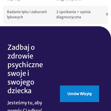
Badanie lęku i zaburzeń
2 spotkania + opinia
90
lękowych
diagnostyczna
Zadbaj o
zdrowie
psychiczne
swoje i
swojego
dziecka
Umów Wizytę
Jesteśmy tu, aby
pomóc Ci odkryć