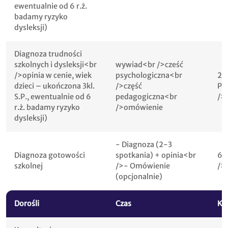
ewentualnie od 6 r.ż.
badamy ryzyko
dysleksji)
Diagnoza trudności
szkolnych i dysleksji<br
wywiad<br />cześć
/>opinia w cenie, wiek
psychologiczna<br
20
dzieci – ukończona 3kl.
/>część
PL
S.P., ewentualnie od 6
pedagogiczna<br
/>
r.ż. badamy ryzyko
/>omówienie
dysleksji)
- Diagnoza (2-3
Diagnoza gotowości
spotkania) + opinia<br
60
szkolnej
/>- Omówienie
/>
(opcjonalnie)
Dorośli
Czas
Kw