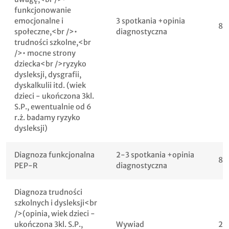
funkcjonowanie
emocjonalne i
3 spotkania +opinia
80
społeczne,<br />•
diagnostyczna
trudności szkolne,<br
/>• mocne strony
dziecka<br />ryzyko
dysleksji, dysgrafii,
dyskalkulii itd. (wiek
dzieci - ukończona 3kl.
S.P., ewentualnie od 6
r.ż. badamy ryzyko
dysleksji)
Diagnoza funkcjonalna
2-3 spotkania +opinia
80
PEP-R
diagnostyczna
Diagnoza trudności
szkolnych i dysleksji<br
/>(opinia, wiek dzieci -
ukończona 3kl. S.P.,
Wywiad
20