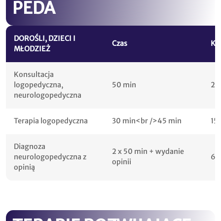
PEDA
DOROŚLI, DZIECI I
Czas
Kw
MŁODZIEŻ
Konsultacja
logopedyczna,
50 min
20
neurologopedyczna
Terapia logopedyczna
30 min<br />45 min
15
Diagnoza
2 x 50 min + wydanie
neurologopedyczna z
60
opinii
opinią