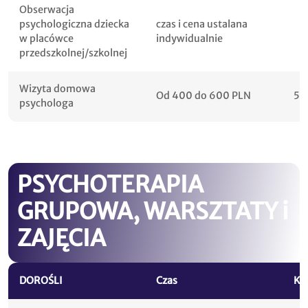
Obserwacja
psychologiczna dziecka
czas i cena ustalana
w placówce
indywidualnie
przedszkolnej/szkolnej
Wizyta domowa
Od 400 do 600 PLN
50
psychologa
PSYCHOTERAPIA
GRUPOWA, WARSZTATY i
ZAJĘCIA
DOROŚLI
Czas
Kw