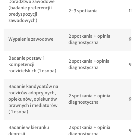
Doradztwo zawodowe
(badanie preferencji i
2-3 spotkania
11
predyspozycji
zawodowych)
2 spotkania + opinia
Wypalenie zawodowe
90
diagnostyczna
Badanie postaw i
2 spotkania +opinia
kompetencji
90
diagnostyczna
rodzicielskich (1 osoba)
Badanie kandydatów na
rodziców adopcyjnych,
2 spotkania + opinia
opiekunów, opiekunów
90
diagnostyczna
prawnych i mediatorów
( 1 osoba)
Badanie w kierunku
2 spotkania + opinia
90
depresji
diagnostyczna