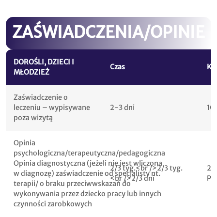
ZAŚWIADCZENIA/OPINIE
DOROŚLI, DZIECI I
Czas
Kw
MŁODZIEŻ
Zaświadczenie o
leczeniu – wypisywane
2-3 dni
10
poza wizytą
Opinia
psychologiczna/terapeutyczna/pedagogiczna
Opinia diagnostyczna (jeżeli nie jest wliczona
2/3 tyg.<br />2/3 tyg.
20
w diagnozę) zaświadczenie od specjalisty nt.
<br />2/3 dni
PL
terapii/ o braku przeciwwskazań do
wykonywania przez dziecko pracy lub innych
czynności zarobkowych