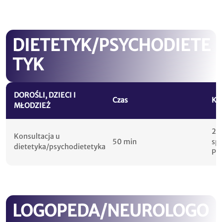
DIETETYK/PSYCHODIETE
TYK
DOROŚLI, DZIECI I
Czas
Kw
MŁODZIEŻ
25
Konsultacja u
50 min
sp
dietetyka/psychodietetyka
PL
LOGOPEDA/NEUROLOGO