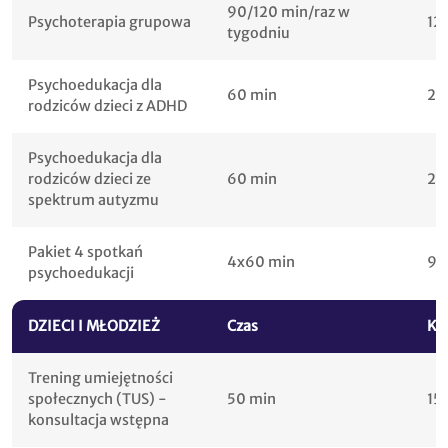
90/120 min/raz w
Psychoterapia grupowa
12
tygodniu
Psychoedukacja dla
60 min
25
rodziców dzieci z ADHD
Psychoedukacja dla
rodziców dzieci ze
60 min
25
spektrum autyzmu
Pakiet 4 spotkań
4x60 min
90
psychoedukacji
DZIECI I MŁODZIEŻ
Czas
Kw
Trening umiejętności
społecznych (TUS) -
50 min
15
konsultacja wstępna