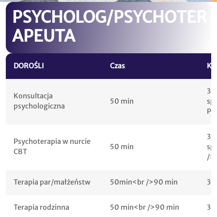
PSYCHOLOG/PSYCHOTER
APEUTA
DOROŚLI
Czas
Kw
30
Konsultacja
50 min
sp
psychologiczna
PL
30
Psychoterapia w nurcie
50 min
sp
CBT
/>
Terapia par/małżeństw
50min<br />90 min
30
Terapia rodzinna
50 min<br />90 min
30