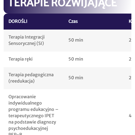
TERAPIE ROZWIJAJĄCE
DOROŚLI
Czas
Kw
Terapia Integracji
50 min
20
Sensorycznej (SI)
Terapia ręki
50 min
20
Terapia pedagogiczna
50 min
20
(reedukacja)
Opracowanie
indywidualnego
programu edukacyjno –
terapeutycznego IPET
40
na podstawie diagnozy
psychoedukacyjnej
PEP-R